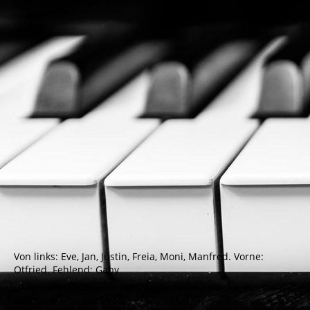
Vorstand_14042026_UndDirigent
Von links: Eve, Jan, Justin, Freia, Moni, Manfred. Vorne:
Otfried. Fehlend: Gaby