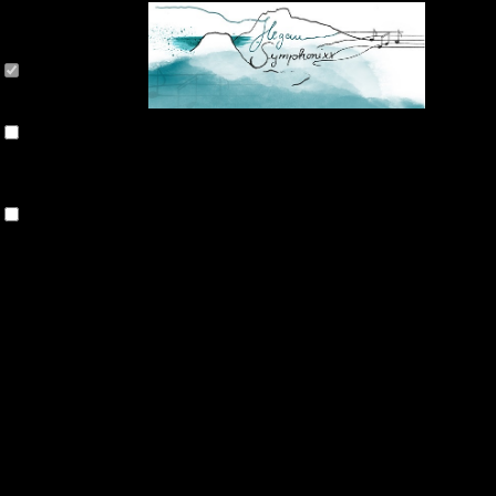
Cookie-Einstellungen
Diese Webseite verwendet Cookies, um Besuchern ein optimales Nutzerer
Datenverarbeitung kann dann auch in einem Drittland erfolgen. Weiter
Technisch notwendige
Diese Cookies sind zum Betrieb der Webseite notwendig, z.B. zum Sch
Analytische
Diese Cookies werden verwendet, um das Nutzererlebnis weiter zu optim
Ausspielung von personalisierter Werbung durch die Nachverfolgung de
Drittanbieter-Inhalte
Diese Webseite bietet möglicherweise Inhalte oder Funktionalitäten an,
Nutzeraktivität zu verfolgen oder ihre Angebote zu personalisieren und
H
Ablehnen
Alle akzeptieren
Speichern