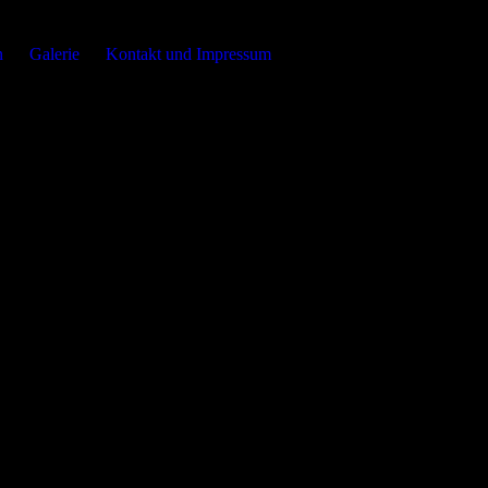
ezeigt, wenn die entsprechende Option aktiviert ist. Die
n
Galerie
Kontakt und Impressum
d der Nachfrage angepassten Erscheinungsbilds der Seite.
on Drittanbietern zur Verfügung gestellt werden, sowie die
den. Diese Drittanbieter können eigene Cookies setzen, z.B. um die
.